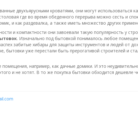
ванные двухъярусными кроватями, они могут использоваться 
столовая где во время обеденного перерыва можно сесть и спо
омик, и как раздевалка, а также иметь множество других примен
ности и компактности они завоевали такую популярность у стр
ытовок
. Изначально под бытовкой понималось любое помещен
и наспех забитые хибары для защиты инструментов и людей от д
че, бытовки уже перестали быть прерогативой строителей и ст
помещения, например, как дачные домики. И это неудивительно
этого и не хотят. В то же покупка бытовки обходится дешевле 
il.com