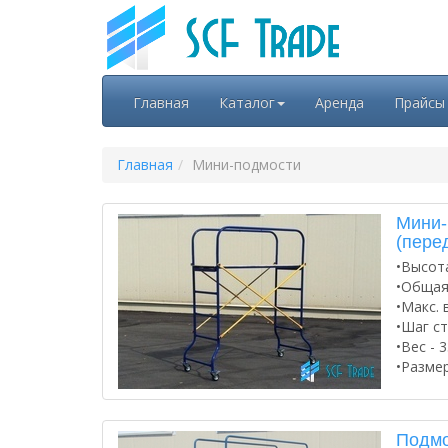
Главная
Каталог
Аренда
Прайсы
Главная
Мини-подмости
Мини-
(пере
•Высота
•Общая 
•Макс. 
•Шаг ст
•Вес - 3
•Размер
Подмо