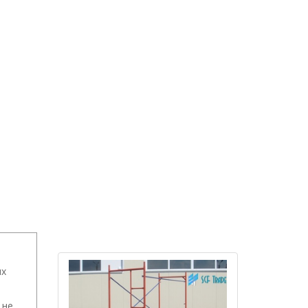
ых
 не